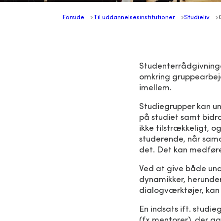
Forside
Til uddannelsesinstitutioner
Studieliv
Studenterrådgivninge
omkring gruppearbejd
imellem.
Studiegrupper kan un
på studiet samt bidr
ikke tilstrækkeligt, o
studerende, når sama
det. Det kan medføre
Ved at give både un
dynamikker, herunder
dialogværktøjer, kan 
En indsats ift. stud
(fx mentorer), der a