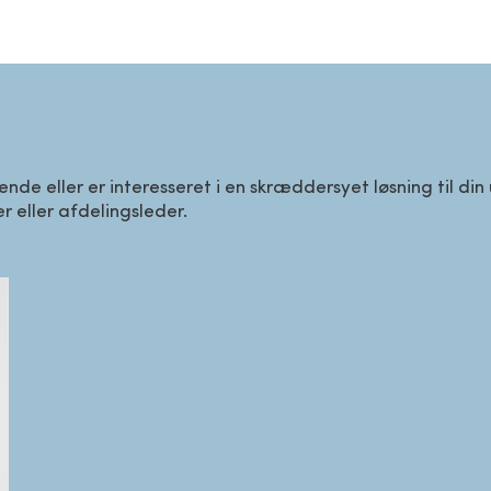
ende eller er interesseret i en skræddersyet løsning til di
 eller afdelingsleder.