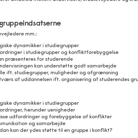
egruppeindsatserne
ievejledere mm.:
giske dynamikker i studiegrupper
ordringer i studiegrupper og konfliktforebyggelse
kan præsenteres for studerende
ndervisningen kan understøtte godt samarbejde
lle ift. studiegrupper, muligheder og afgrænsning
værs af uddannelsen ift. organisering af studerendes g
giske dynamikker i studiegrupper
fordringer, herunder uenigheder
sse udfordringer og forebyggelse af konflikter
ommunikation og samarbejde
an kan der ydes støtte til en gruppe i konflikt?