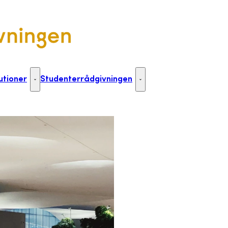
utioner
Studenterrådgivningen
Til uddannelsesinstitutioner - Flere links
Studenterrådgivningen - Flere 