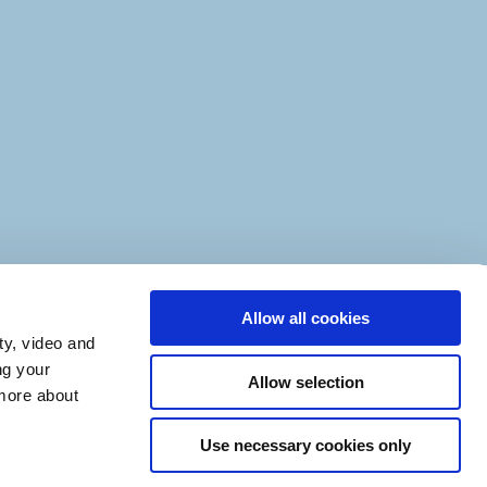
Allow all cookies
Videnscenter for
ty, video and
inkluderende
ng your
Allow selection
læringsmiljøer (VIL)
 more about
LinkedIn
Instagram
Use necessary cookies only
klæring
Nyhedsbrev for
studievejledere