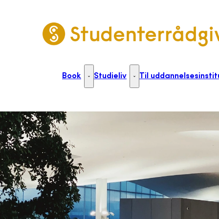
Gå til forsiden
Book
Studieliv
Til uddannelsesinstit
Book - Flere links
Studieliv - Flere links