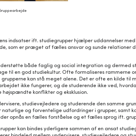
Gruppearbejde
ns indsatser ift. studiegrupper hjælper uddannelser med 
e, som er præget af fælles ansvar og sunde relationer 
derstøtte både faglig og social integration og dermed st
age til en god studiekultur. Ofte formaliseres rammerne 
g grupperne kan stå meget alene. Det er ofte en kilde til mi
rbejdet ikke fungerer, og de studerende ikke ved, hvord
 højspændte konflikter og eksklusion.
dervisere, studievejledere og studerende den samme gru
 naturlige og forventelige udfordringer i grupper, samt k
der opnås en fælles forståelse og et fælles sprog ift. gr
iegrupper kan bindes yderligere sammen af en ansat studi
gerer bindeled mellem undervisere, studievejledere og st