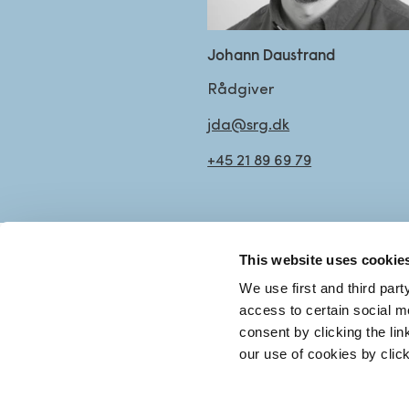
Johann Daustrand
Rådgiver
jda@srg.dk
+45 21 89 69 79
This website uses cookie
KONTA
We use first and third part
access to certain social m
+45 70 
consent by clicking the li
our use of cookies by clic
Mandag 
srg@sr