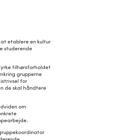
at etablere en kultur
de studerende
yrke tilhørsforholdet
omkring grupperne
strivsel for
an de skal håndtere
ndviden om
onkrete
uppearbejde.
egruppekoordinator
uderende.