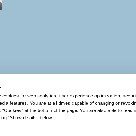
s
KT OS
Find os
y cookies for web analytics, user experience optimisation, securi
FAQ
edia features. You are at all times capable of changing or revoki
26 75 00
Presse
nk “Cookies” at the bottom of the page. You are also able to read
Ledige stillinger
king “Show details” below.
til torsdag kl. 9-12
Cookies
Tilgængelighedser
g.dk