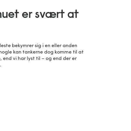
nuet er svært at
e
leste bekymrer sig i en eller anden
nogle kan tankerne dog komme til at
 end vi har lyst til – og end der er
.