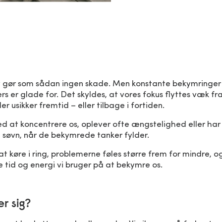
lv gør som sådan ingen skade. Men konstante bekymringer
rs er glade for. Det skyldes, at vores fokus flyttes væk fra
ler usikker fremtid
–
eller tilbage i fortiden.
ed at koncentrere os, oplever ofte ængstelighed eller ha
 i søvn, når de bekymrede tanker fylder.
t køre i ring, problemerne føles større frem for mindre, 
re tid og energi vi bruger på at bekymre os.
r sig?