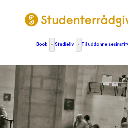
Gå til forsiden
Book
Studieliv
Til uddannelsesinstit
Book - Flere links
Studieliv - Flere links