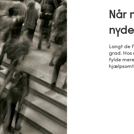
Når 
nyd
Langt de f
grad. Hos 
fylde mere,
hjælpsomt