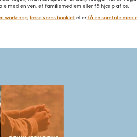
e eller sy
le med en ven, et familiemedlem eller få hjælp af os.
ller lav små yogaøvelser
en workshop
,
læse vores booklet
eller
få en samtale med e
ren
, du holder af
ingsserie
 kop kaffe
podcast