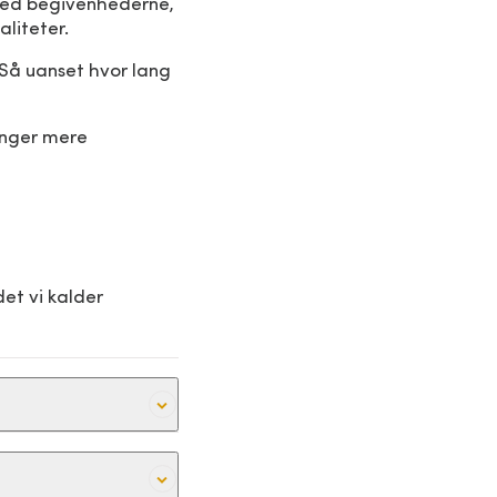
t med begivenhederne,
liteter.
Så uanset hvor lang
inger mere
et vi kalder
r