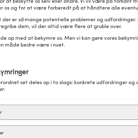
or at beskytte os selv eller andre. Vi vil være på forkan
r os og for at være forberedt på at håndtere alle eventua
t der er
så
mange potentielle problemer og udfordringer. 
regribe dem, vil der altid være flere at gruble over.
olde op med at bekymre os. Men vi kan gøre vores bekymr
n måde bedre være i nuet.
kymringer
ordnet set deles op i to slags: konkrete udfordringer og d
er
.
r
ringer er praktiske problemer, som kan løses nu eller i næ
er