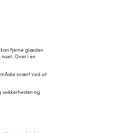
 kan fjerne glæden
 nuet. Over i en
r måske svært ved at
og usikkerheden og