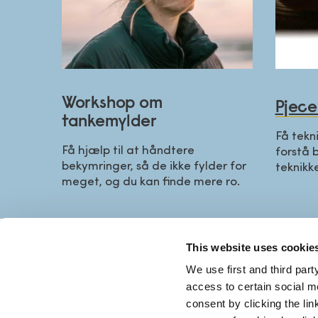
Workshop om
Pjece
tankemylder
Få tekni
Få hjælp til at håndtere
forstå 
bekymringer, så de ikke fylder for
teknikk
meget, og du kan finde mere ro.
This website uses cookie
KONTA
We use first and third part
access to certain social m
+45 70 
consent by clicking the li