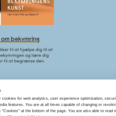
 om bekymring
kker til at hjælpe dig til at
bekymringen og lære dig
er til at begrænse den.
s
KT OS
Find os
y cookies for web analytics, user experience optimisation, securi
FAQ
edia features. You are at all times capable of changing or revoki
26 75 00
Presse
nk “Cookies” at the bottom of the page. You are also able to read
Ledige stillinger