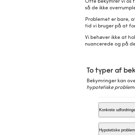
Ofte bekymrer vi os f
så de ikke overrumple
Problemet er bare, a
tid vi bruger på at fo
Vi behøver ikke at h
nuancerede og på de
To typer af be
Bekymringer kan over
hypotetiske problem
Konkrete udfordringe
Konkrete udford
Hypotetiske problem