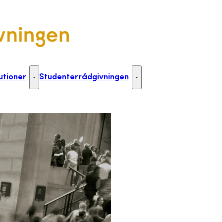
utioner
Studenterrådgivningen
Til uddannelsesinstitutioner - Flere links
Studenterrådgivningen - Flere 