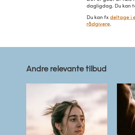
Strik, hækl
dagligdag. Du kan ta
Stræk ud e
Gå en tur
Du kan fx
deltage i 
Vær i natu
rådgivere
.
Ring til en
Bagning
Se din yndl
Lav en god
Lyt til en 
Andre relevante tilbud