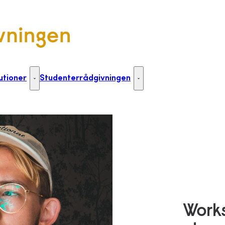
utioner
Studenterrådgivningen
Til uddannelsesinstitutioner - Flere links
Studenterrådgivningen - Flere 
Work