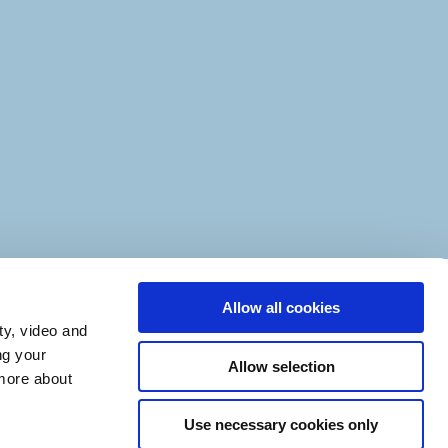
Allow all cookies
Videnscenter for
ty, video and
inkluderende
ng your
Allow selection
læringsmiljøer (VIL)
 more about
LinkedIn
Instagram
Use necessary cookies only
klæring
Nyhedsbrev for