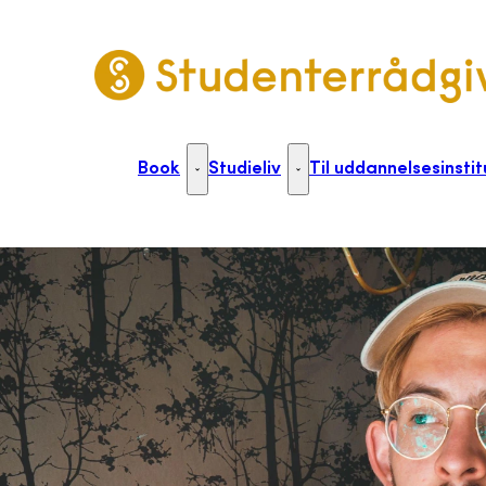
Gå til forsiden
Book
Studieliv
Til uddannelsesinstit
Book - Flere links
Studieliv - Flere links