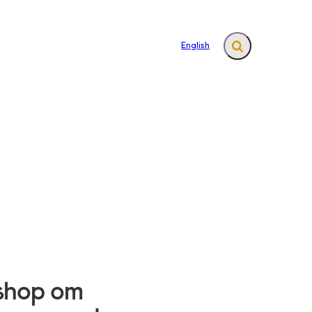
English
Fold søgefelt ud
links
shop om