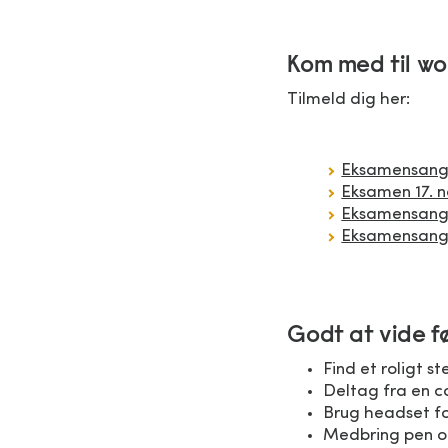
Kom med til w
Tilmeld dig her:
Eksamensangs
Eksamen 17. 
Eksamensangs
Eksamensangs
Godt at vide f
Find et roligt s
Deltag fra en c
Brug headset for
Medbring pen og