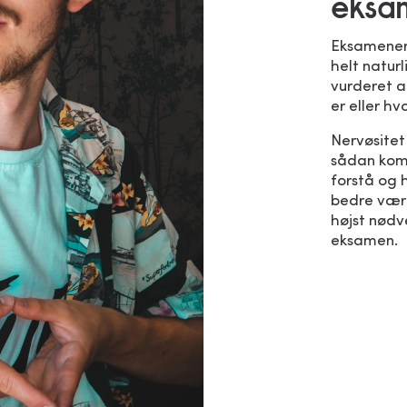
eksa
Eksamener 
helt naturl
vurderet a
er eller hv
Nervøsitet
sådan kom
forstå og 
bedre være
højst nødv
eksamen.