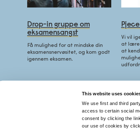
Drop-in gruppe om
Pjec
eksamensangst
Vi vil i
at lære
Få mulighed for at mindske din
at kend
eksamensnervøsitet, og kom godt
mulighe
igennem eksamen.
udfordr
This website uses cookie
KONTA
We use first and third part
access to certain social m
+45 70 
consent by clicking the li
our use of cookies by clic
Mandag 
srg@sr