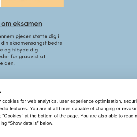
e om eksamen
gennem pjecen støtte dig i
 din eksamensangst bedre
e og tilbyde dig
der for gradvist at
e den.
s
KT OS
Find os
y cookies for web analytics, user experience optimisation, securi
FAQ
edia features. You are at all times capable of changing or revoki
26 75 00
Presse
nk “Cookies” at the bottom of the page. You are also able to read
Ledige stillinger
king “Show details” below.
til torsdag kl. 9-12
Cookies
Tilgængelighedser
g.dk