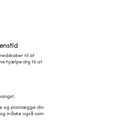
enstid
redskaber til at
e hjælpe dig til at
sangst.
re og planlægge din
– og måske også som